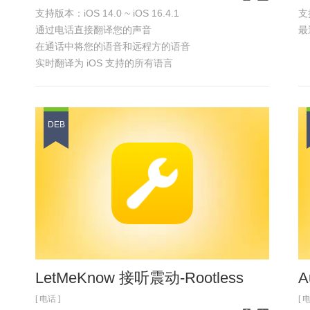
支持版本：iOS 14.0 ~ iOS 16.4.1
支持
iPhone
iPad
通过电话直接翻译您的声音
最
在通话中将您的语音和远程方的语音
实时翻译为 iOS 支持的所有语言
此版本为汉化破解版
仅本源会员可用
具体功能 参见
浏览截图
DEB
LetMeKnow 接听震动-Rootless
A
[ 电话 ]
[ 