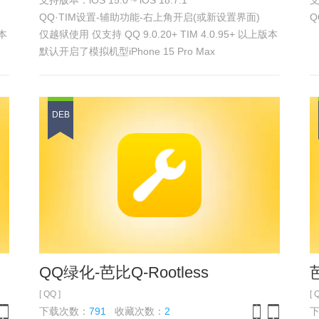
支持版本：iOS 15.0 ~ iOS 18.7.1
支
one
iPad
iPhone
iPad
QQ·TIM设置-辅助功能-右上角开启(或新设置界面)
Q
版本
仅越狱使用 仅支持 QQ 9.0.20+ TIM 4.0.95+ 以上版本
默认开启了模拟机型iPhone 15 Pro Max
设置在 QQ设置-辅助功能-右上角QQ插件
具体效果 参见
浏览截图
DEB
QQ绿化-芭比Q-Rootless
芭
[ QQ ]
[ 
下载次数：
791
收藏次数：
2