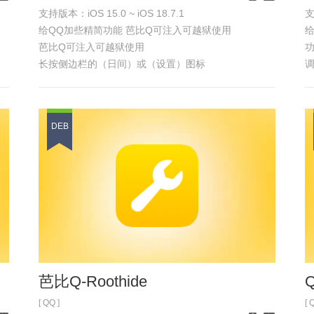
支持版本：iOS 15.0 ~ iOS 18.7.1
支
one
iPad
iPhone
iPad
给QQ加些精简功能 芭比Q可注入可越狱使用
芭比Q可注入可越狱使用
功
长按侧边栏的（日间）或（设置）图标
调
弹出设置，还有多处隐藏菜单，长按去发现
具
DEB
芭比Q-Roothide
Q
[ QQ ]
[ 