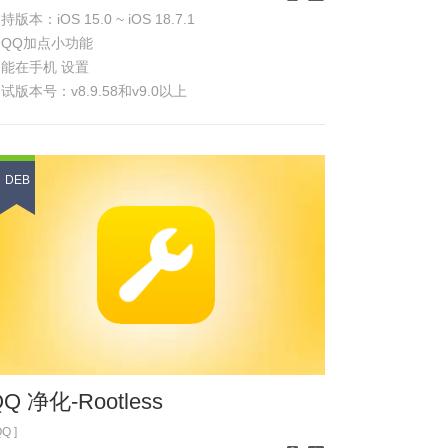
持版本：iOS 15.0 ~ iOS 18.7.1
iPhone
iPad
给QQ加点小功能
能在手机 设置
试版本号：v8.9.58和v9.0以上
体功能 参见
浏览截图
DEB
Q 净化-Rootless
QQ ]