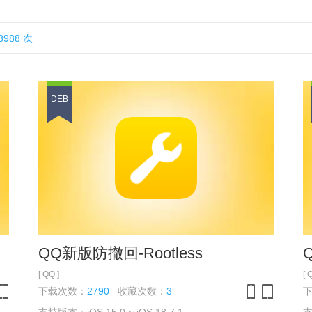
988 次
DEB
QQ新版防撤回-Rootless
[ QQ ]
[ 
下载次数：
2790
收藏次数：
3