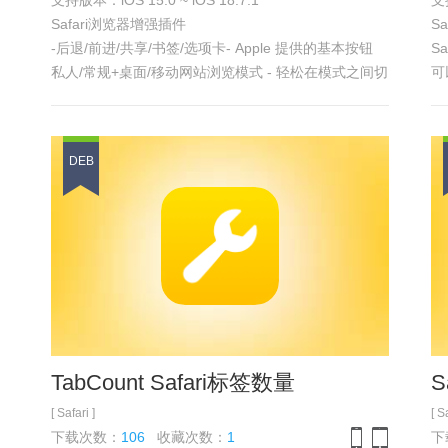
支持版本：iOS 15.0 ~ iOS 18.7.1
支持
iPhone
iPad
Safari浏览器增强插件
Sa
-后退/前进/共享/书签/选项卡- Apple 提供的基本按钮
S
私人/常规+桌面/移动网站浏览模式 - 轻松在模式之间切
可
换
改
添加到阅读列表/书签列表 - 直接将当前页面添加到书
新
签中
料
DEB
具体功能 参加
浏览截图
透
强
可
固
支
具
TabCount Safari标签数量
S
[ Safari ]
[ S
下载次数：
106
收藏次数：
1
下