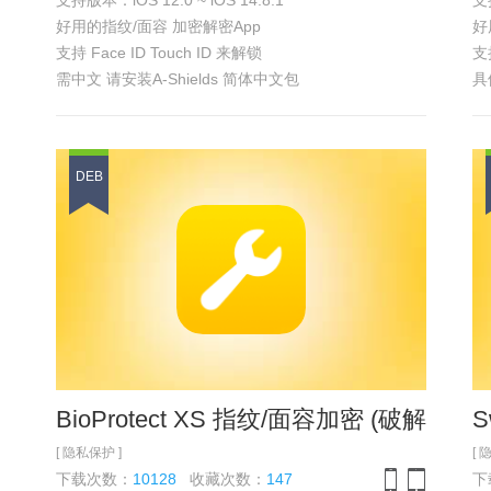
支持版本：iOS 12.0 ~ iOS 14.8.1
支持
iPhone
iPad
好用的指纹/面容 加密解密App
好
支持 Face ID Touch ID 来解锁
支持
需中文 请安装A-Shields 简体中文包
具
具体功能 参见
浏览截图
DEB
BioProtect XS 指纹/面容加密 (破解版)
S
[ 隐私保护 ]
[ 
下载次数：
10128
收藏次数：
147
下