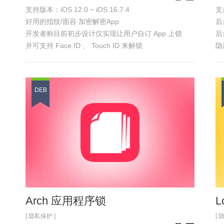
支持版本：iOS 12.0 ~ iOS 16.7.4
支持
iPhone
iPad
好用的指纹/面容 加密解密App
后
开发者称目前初步设计仅实现让用户自订 App 上锁
后
并可支持 Face ID 、 Touch ID 来解锁
隐
但这项功能也仅只是开胃菜 后续这款插件也将会继续
具
不断新增更多的功能
像是访客模式、自订能够访问功能、锁定切换、锁定应
DEB
用程式防止切换到其他画面上等功能。
仅本源会员可用
具体功能 参见
浏览截图
Arch 应用程序锁
L
[ 隐私保护 ]
[ 