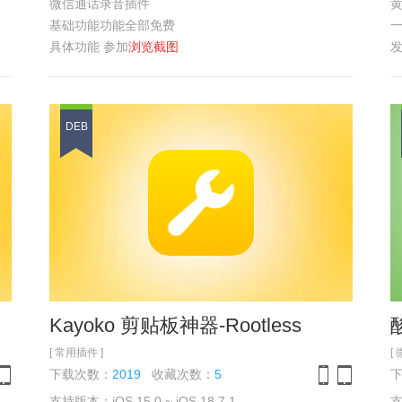
微信通话录音插件
黄
基础功能功能全部免费
具体功能 参加
浏览截图
DEB
具
Kayoko 剪贴板神器-Rootless
[ 常用插件 ]
[
下载次数：
2019
收藏次数：
5
支持版本：iOS 15.0 ~ iOS 18.7.1
支