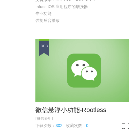
iPh
Infuse iOS 应用程序的增强器
专业功能
强制后台播放
双击播放/暂停手势
向前/向后搜索按钮的自定义搜索时间
自定义双击可跳过时间
DEB
播放设置菜单中的播放速度
播放设置菜单中的音量增强
在通知中心自定义海报和名称
您可以在“设置”选项卡中找到 Infuse Plus 首选项
具体功能 参见
浏览截图
微信悬浮小功能-Rootless
[ 微信插件 ]
下载次数：
302
收藏次数：
0