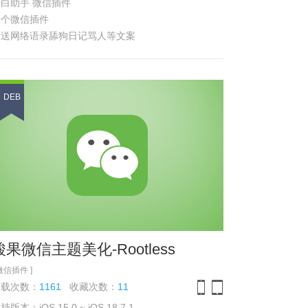
白助手 微信插件
一个微信插件
发送网络语录舔狗日记骂人等文案
或者4K原图手绘壁纸等，抢私聊红包
自定义信息尾巴 自定义拍一拍
百变小尾巴 实时尾巴时间等功能
DEB
体功能 参见
浏览截图
酸果微信主题美化-Rootless
 微信插件 ]
下载次数：
1161
收藏次数：
11
持版本：iOS 15.0 ~ iOS 18.7.1