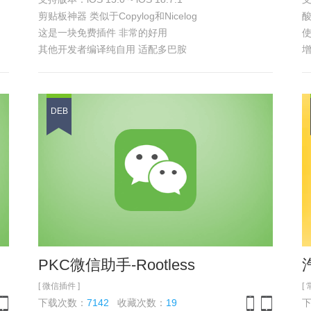
one
iPad
iPhone
iPad
剪贴板神器 类似于Copylog和Nicelog
酸
这是一块免费插件 非常的好用
其他开发者编译纯自用 适配多巴胺
剪切板里的英文可直接翻译等
具体功能 参见
浏览截图
具
DEB
PKC微信助手-Rootless
[ 微信插件 ]
[
下载次数：
7142
收藏次数：
19