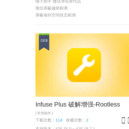
锤子助手 微信净化替代品
微信屏蔽越狱检测
屏蔽储存空间状态检测
屏蔽自己的输入状态
发送图片无限制同时选中等
新增春节特供，微信抢红包
DEB
注意:并不代表能有多快
主要是超强的后台模式
需要多快的你也可以配合其他红包插件使用
注：设置在
微信 我 设置里面
具体功能 参见
浏览截图
Infuse Plus 破解增强-Rootless
[ 常用插件 ]
下载次数：
114
收藏次数：
2
支持版本：iOS 15.0 ~ iOS 18.7.1