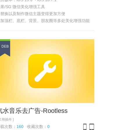
iPhone
iPad
果/SG 微信美化增强工具
使替换以及制作微信主题变得更加方便
增加顶栏、底栏、背景、朋友圈等多处美化增强功能
快捷的在软件内切换字体颜色、美化素材
体功能 参见
浏览截图
DEB
汽水音乐去广告-Rootless
 常用插件 ]
下载次数：
160
收藏次数：
0