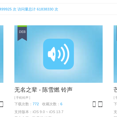
925 次 访问量总计 61838330 次
DEB
无名之辈 - 陈雪燃 铃声
[ 手机铃声 ]
[
下载次数：
772
收藏次数：
6
支持版本：iOS 9.0 ~ iOS 13.7
支
one
iPad
iPhone
iPad