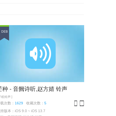
DEB
芒种 - 音阙诗听,赵方婧 铃声
 手机铃声 ]
下载次数：
1629
收藏次数：
5
持版本：iOS 9.0 ~ iOS 13.7
iPhone
iPad