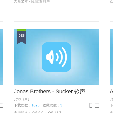
无名之辈 - 陈雪燃 铃声
芒
DEB
Jonas Brothers - Sucker 铃声
[ 手机铃声 ]
[
下载次数：
1023
收藏次数：
3
支持版本：iOS 9.0 ~ iOS 13.7
支