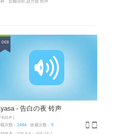
种 - 音阙诗听,赵方婧 铃声
DEB
Ayasa - 告白の夜 铃声
 手机铃声 ]
下载次数：
2484
收藏次数：
9
持版本：iOS 9.0 ~ iOS 13.7