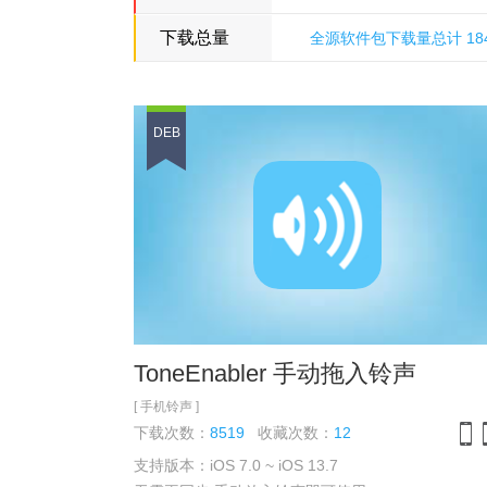
下载总量
全源软件包下载量总计 18499
多米诺骨牌源
DEB
ToneEnabler 手动拖入铃声
[ 手机铃声 ]
下载次数：
8519
收藏次数：
12
支持版本：iOS 7.0 ~ iOS 13.7
iPh