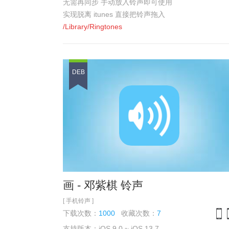
无需再同步 手动放入铃声即可使用
实现脱离 itunes 直接把铃声拖入
/Library/Ringtones
即可在 设置-声音 中选择
记得拖入前 确保铃声格式是*.m4r格式
DEB
画 - 邓紫棋 铃声
[ 手机铃声 ]
下载次数：
1000
收藏次数：
7
支持版本：iOS 9.0 ~ iOS 13.7