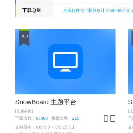
下载总量
全源软件包下载量总计 18504667 次 访
多米诺骨牌源
DEB
SnowBoard 主题平台
S
[ 主题美化 ]
[ 
下载次数：
87888
收藏次数：
215
下
支持版本：iOS 9.0 ~ iOS 15.7.1
支持
iPhone
iPad