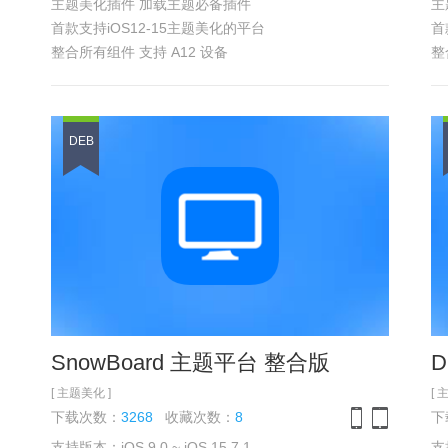
主题美化插件 加载主题必备插件
主
首款支持iOS12-15主题美化的平台
首
整合所有组件 支持 A12 设备
整
本版本未整合任何扩展 如需扩展
本
请直接安装 SnowBoard 主题平台 整合版
具
具体功能
参见浏览截图
DEB
SnowBoard 主题平台 整合版
D
[ 主题美化 ]
[ 
下载次数：
3268
收藏次数：
8
下
支持版本：iOS 9.0 ~ iOS 15.7.1
支持