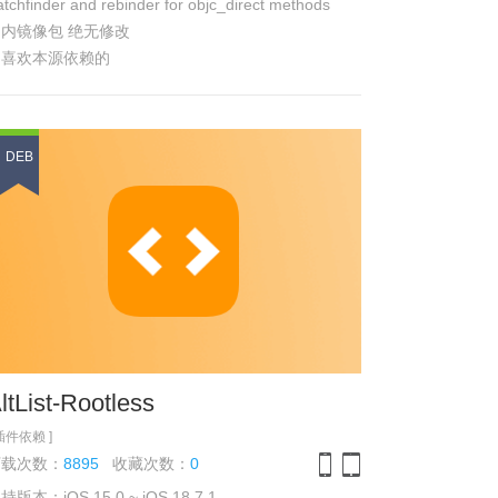
tchfinder and rebinder for objc_direct methods
内镜像包 绝无修改
不喜欢本源依赖的
请去个人中心关闭
DEB
ltList-Rootless
 插件依赖 ]
下载次数：
8895
收藏次数：
0
持版本：iOS 15.0 ~ iOS 18.7.1