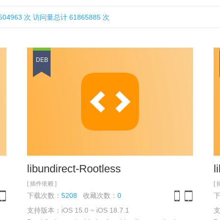
963 次 访问量总计 61865885 次
DEB
libundirect-Rootless
l
[ 插件依赖 ]
[
下载次数：
5208
收藏次数：
0
支持版本：iOS 15.0 ~ iOS 18.7.1
支
one
iPad
iPhone
iPad