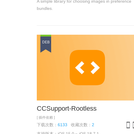
A simple library for choosing images in preference
bundles.
DEB
CCSupport-Rootless
[ 插件依赖 ]
下载次数：
6133
收藏次数：
2
支持版本：iOS 15.0 ~ iOS 18.7.1