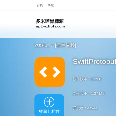
首页
商城
/
[插件依赖]
资源列表
SwiftProtobu
软件版本：1.29.0
文件大小：1.37 MB
开发者：eevee
收藏此插件