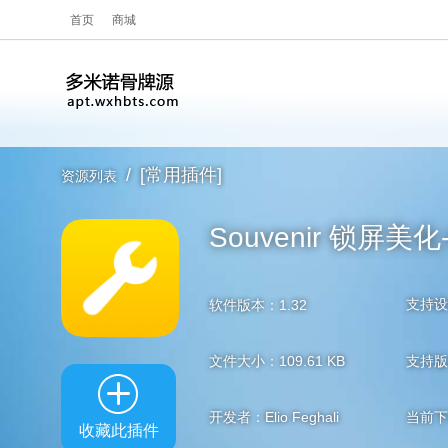
首页
商城
/
[常用插件]
资源列表
Souvenir 锁屏美化-
支持设
软件版本：1.32
文件大小：109.61 KB
支持版本：
开发者：Elio Feghali
当前下
收藏此插件